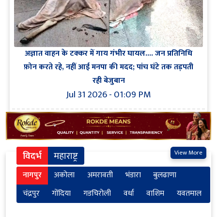
अज्ञात वाहन के टक्कर में गाय गंभीर घायल.... जन प्रतिनिधि
फ़ोन करते रहे, नहीं आई मनपा की मदद; पांच घंटे तक तड़पती
रही बेजुबान
Jul 31 2026 - 01:09 PM
View More
विदर्भ
महाराष्ट्र
नागपुर
अकोला
अमरावती
भंडारा
बुलढाणा
चंद्रपुर
गोंदिया
गडचिरोली
वर्धा
वाशिम
यवतमाल