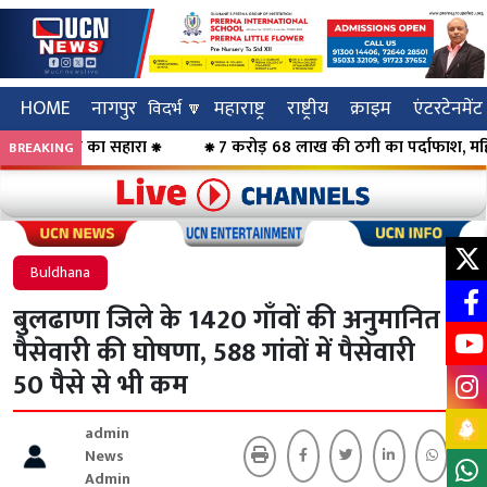
HOME
नागपुर
महाराष्ट्र
राष्ट्रीय
क्राइम
एंटरटेनमेंट
विदर्भ 🔽
र खेमे का सहारा ⁕
⁕ 7 करोड़ 68 लाख की ठगी का पर्दाफाश, महिलाओं को
BREAKING
Click to visit UCN News
Click to vis
Buldhana
बुलढाणा जिले के 1420 गाँवों की अनुमानित
पैसेवारी की घोषणा, 588 गांवों में पैसेवारी
50 पैसे से भी कम
admin
News
Admin