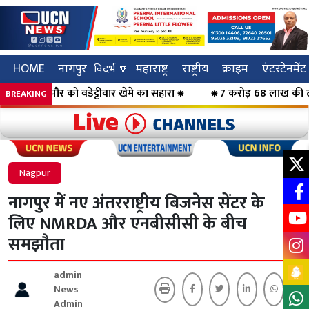
HOME
नागपुर
महाराष्ट्र
राष्ट्रीय
क्राइम
एंटरटेनमेंट
विदर्भ 🔽
हापौर को वडेट्टीवार खेमे का सहारा ⁕
⁕ 7 करोड़ 68 लाख की ठगी का पर्
BREAKING
Click to visit UCN News
Click to vis
Nagpur
नागपुर में नए अंतरराष्ट्रीय बिजनेस सेंटर के
लिए NMRDA और एनबीसीसी के बीच
समझौता
admin
News
Admin