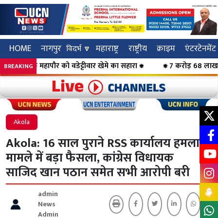
HOME
नागपुर
महाराष्ट्र
राष्ट्रीय
क्राइम
एंटरटेनमेंट
विदर्भ 🔽
्थक महापौर को वडेट्टीवार खेमे का सहारा ⁕
⁕ 7 करोड़ 68 लाख की ठगी क
BREAKING
Click to visit UCN News
Click to vis
Akola
Akola: 16 साल पुराने RSS कार्यालय हमला
मामले में बड़ा फैसला, कांग्रेस विधायक
साजिद खान पठान समेत सभी आरोपी बरी
admin
News
Admin