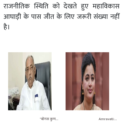
राजनीतिक स्थिति को देखते हुए महाविकास
आघाड़ी के पास जीत के लिए जरूरी संख्या नहीं
है।
                                    "बोगस कुणबी 
                                    Amravati: 
 
प्रमाणपत्र पेश करने वालों को मिले 
नवनीत राणा के 'सांप' वाले बयान से 
उम्रकैद की सजा", ओबीसी नेता 
मचा बवाल, पूर्व सांसद ने आखिर किस 
समीक