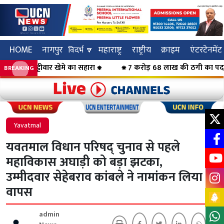
HOME
नागपुर
महाराष्ट्र
राष्ट्रीय
क्राइम
एंटरटेनमेंट
विदर्भ 🔽
डेट्टीवार खेमे का सहारा ⁕
⁕ 7 करोड़ 68 लाख की ठगी का पर्दाफाश, महि
BREAKING
Click to visit UCN News
Click to vis
Yavatmal
यवतमाल विधान परिषद् चुनाव से पहले
महाविकास अघाड़ी को बड़ा झटका,
उम्मीदवार सेहेबराव कांबले ने नामांकन लिया
वापस
admin