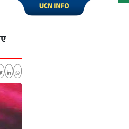
Click to visit UCN Info
िए