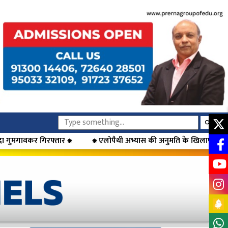
एलोपैथी अभ्यास की अनुमति के खिलाफ डॉक्टरों का आंदोलन, मुख्यमंत्री फडणव