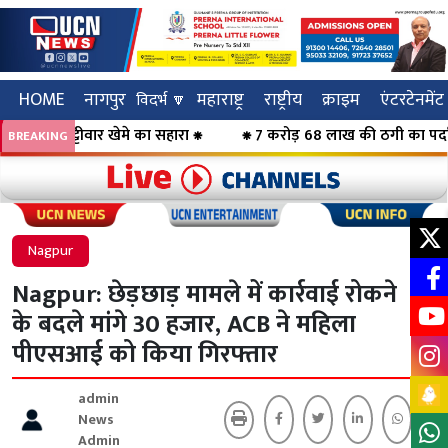
HOME
नागपुर
महाराष्ट्र
राष्ट्रीय
क्राइम
एंटरटेनमेंट
विदर्भ 🔽
ट्टीवार खेमे का सहारा ⁕
⁕ 7 करोड़ 68 लाख की ठगी का पर्दाफाश, महिल
BREAKING
Click to visit UCN News
Click to vis
Nagpur
Nagpur: छेड़छाड़ मामले में कार्रवाई रोकने
के बदले मांगे 30 हजार, ACB ने महिला
पीएसआई को किया गिरफ्तार
admin
News
Admin