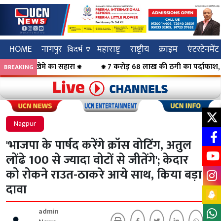
HOME
नागपुर
महाराष्ट्र
राष्ट्रीय
क्राइम
एंटरटेनमेंट
विदर्भ 🔽
ेमे का सहारा ⁕
⁕ 7 करोड़ 68 लाख की ठगी का पर्दाफाश, महिलाओं को कर
BREAKING
Click to visit UCN News
Click to vis
Nagpur
'भाजपा के पार्षद करेंगे क्रॉस वोटिंग, अतुल
लोंढे 100 से ज्यादा वोटों से जीतेंगे'; केदार
को रोकने राउत-ठाकरे आये साथ, किया बड़ा
दावा
admin