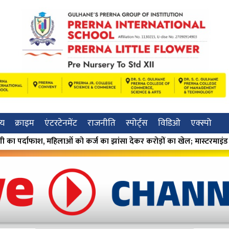
रीय
क्राइम
एंटरटेनमेंट
राजनीति
स्पोर्ट्स
विडिओ
एक्स्पो
 झांसा देकर करोड़ों का खेल; मास्टरमाइंड मंदा गुमगावकर गिरफ्तार ⁕