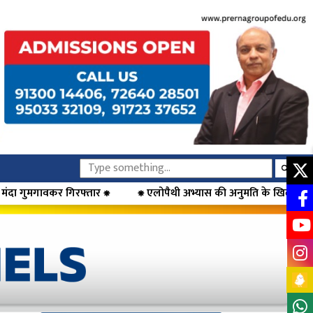
⁕ एलोपैथी अभ्यास की अनुमति के खिलाफ डॉक्टरों का आंदोलन, मुख्यमंत्री फडण