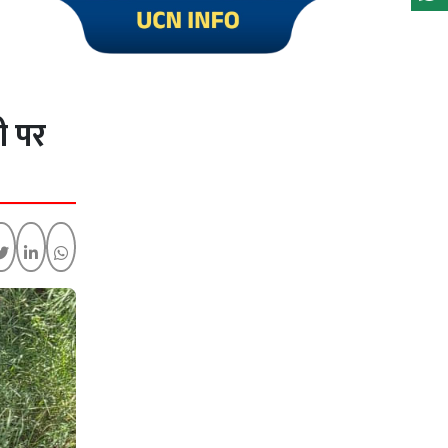
Click to visit UCN Info
ी पर