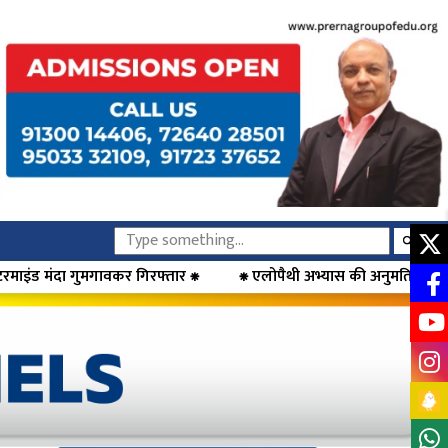
र ⁕
⁕ एलोपैथी अभ्यास की अनुमति के खिलाफ डॉक्टरों का आंदोलन, मुख्य