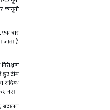
गैर-कानूनी
और कानूनी
थी, एक बार
ा जाता है
 निरीक्षण
े हुए टीम
ा संदिग्ध
 किए गए।
बाद अदालत