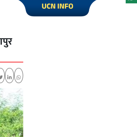
Click to visit UCN Info
गपुर