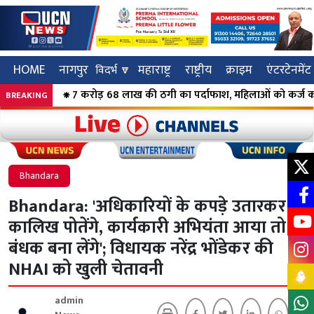
HOME
नागपुर
महाराष्ट्र
राष्ट्रीय
क्राइम
एंटरटेनमेंट
विदर्भ 🔽
⁕ 7 करोड़ 68 लाख की ठगी का पर्दाफाश, महिलाओं को कर्ज का झांसा दे
BREAKING
Click to visit UCN News
Click to vis
Bhandara
Bhandara: 'अधिकारियों के कपड़े उतारकर
कालिख पोतेंगे, कार्यकारी अभियंता आया तो
बंधक बना लेंगे'; विधायक नरेंद्र भोंडेकर की
NHAI को खुली चेतावनी
admin