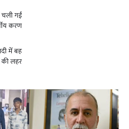
ें चली गईं
र्षीय करण
दी में बह
क की लहर