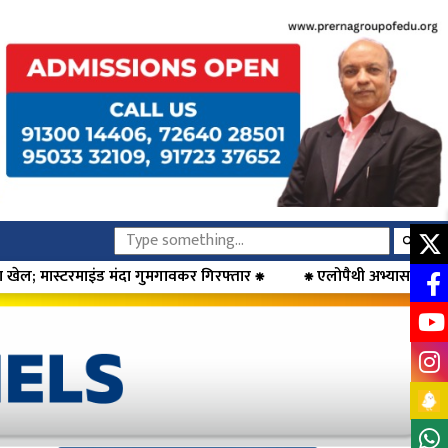
गुमगावकर गिरफ्तार ⁕
⁕ एलोपैथी अभ्यास की अनुमति के खिलाफ डॉक्टरों 