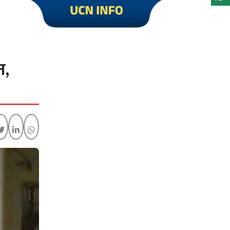
Click to visit UCN Info
न,