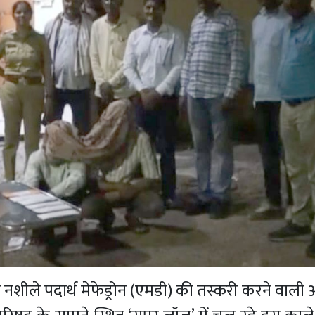
नशीले पदार्थ मेफेड्रोन (एमडी) की तस्करी करने वाली