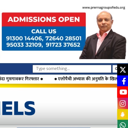
⁕ एलोपैथी अभ्यास की अनुमति के खिलाफ डॉक्टरों का आंदोलन, मुख्यमंत्री फड