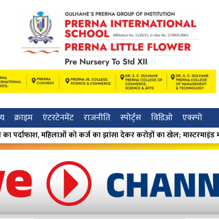
रीय
क्राइम
एंटरटेनमेंट
राजनीति
स्पोर्ट्स
विडिओ
एक्स्पो
 झांसा देकर करोड़ों का खेल; मास्टरमाइंड मंदा गुमगावकर गिरफ्तार ⁕