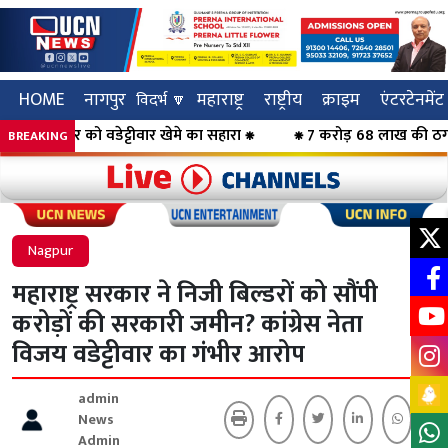
HOME
नागपुर
महाराष्ट्र
राष्ट्रीय
क्राइम
एंटरटेनमेंट
विदर्भ 🔽
पौर को वडेट्टीवार खेमे का सहारा ⁕
⁕ 7 करोड़ 68 लाख की ठगी का पर्दा
BREAKING
Click to visit UCN News
Click to vis
Nagpur
महाराष्ट्र सरकार ने निजी बिल्डरों को सौंपी
करोड़ों की सरकारी जमीन? कांग्रेस नेता
विजय वडेट्टीवार का गंभीर आरोप
admin
News
Admin