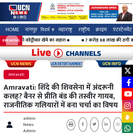
HOME
नागपुर
महाराष्ट्र
राष्ट्रीय
क्राइम
एंटरटेनमेंट
विदर्भ 🔽
र को वडेट्टीवार खेमे का सहारा ⁕
⁕ 7 करोड़ 68 लाख की ठगी का पर्दाफा
BREAKING
Click to visit UCN News
Click to vis
Amravati
Amravati: शिंदे की शिवसेना में अंदरूनी
कलह? बैनर से प्रीति बंड की तस्वीर गायब,
राजनीतिक गलियारों में बना चर्चा का विषय
admin
News
Admin