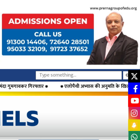
⁕ एलोपैथी अभ्यास की अनुमति के खिलाफ डॉक्टरों का आंदोलन, मुख्यमंत्री फडण