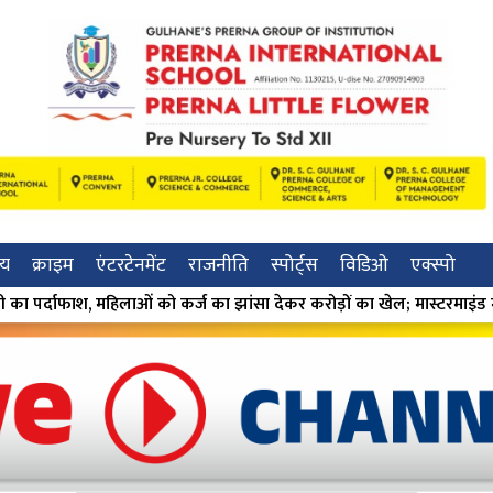
रीय
क्राइम
एंटरटेनमेंट
राजनीति
स्पोर्ट्स
विडिओ
एक्स्पो
 झांसा देकर करोड़ों का खेल; मास्टरमाइंड मंदा गुमगावकर गिरफ्तार ⁕