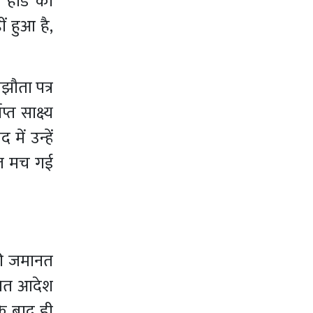
हांडे को
 हुआ है,
झौता पत्र
्त साक्ष्य
ें उन्हें
लचल मच गई
की जमानत
खित आदेश
के बाद ही