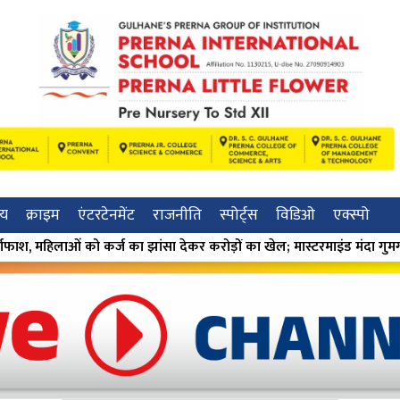
रीय
क्राइम
एंटरटेनमेंट
राजनीति
स्पोर्ट्स
विडिओ
एक्स्पो
ंसा देकर करोड़ों का खेल; मास्टरमाइंड मंदा गुमगावकर गिरफ्तार ⁕
⁕ ए