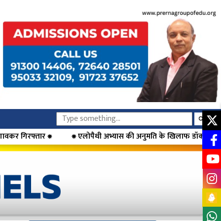
लोपैथी अभ्यास की अनुमति के खिलाफ डॉक्टरों का आंदोलन, मुख्यमंत्री फडणवीस