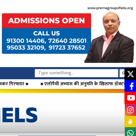
ोपैथी अभ्यास की अनुमति के खिलाफ डॉक्टरों का आंदोलन, मुख्यमंत्री फडणवीस 