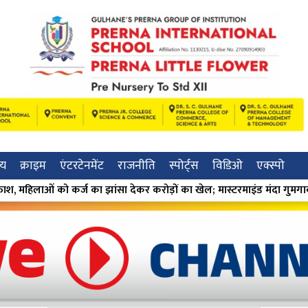
रीय
क्राइम
एंटरटेनमेंट
राजनीति
स्पोर्ट्स
विडिओ
एक्स्पो
सा देकर करोड़ों का खेल; मास्टरमाइंड मंदा गुमगावकर गिरफ्तार ⁕
⁕ एल