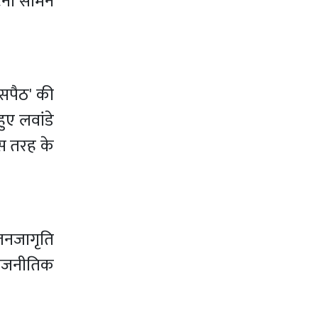
घटना सामने
ुसपैठ' की
ुए लवांडे
इस तरह के
 जनजागृति
 राजनीतिक